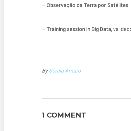
–
Observação da Terra por Satélites
.
–
Training session in Big Data
, vai de
By
Soraia Amaro
1 COMMENT